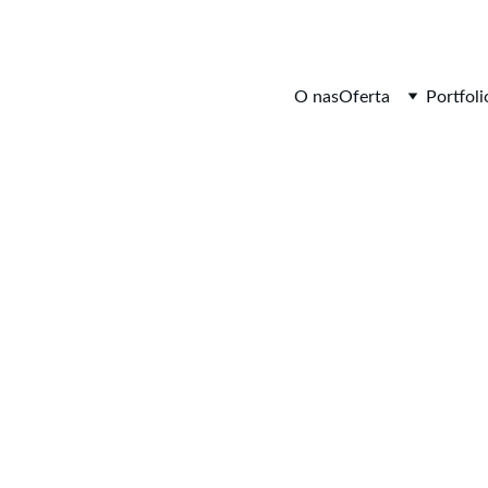
O nas
Oferta
Portfoli
1/22/2025
2 min read